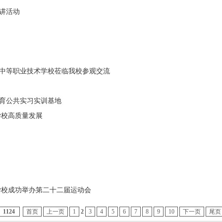
讲活动
1
2
3
4
中等职业技术学校莅临我校参观交流
育公共实习实训基地
学校高质量发展
学校成功举办第二十二届运动会
1124
首页
上一页
1
2
3
4
5
6
7
8
9
10
下一页
尾页