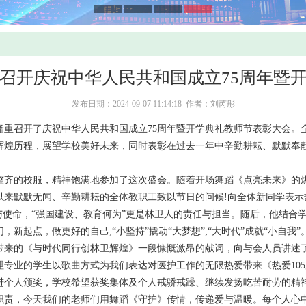
召开庆祝中华人民共和国成立75周年暨
发布日期：2024-09-07 11:14:18 作者：刘芮彤
重召开了庆祝中华人民共和国成立75周年暨开学典礼教师节表彰大会。
辉煌历程，展望学校美好未来，同时表彰在过去一年中辛勤耕耘、默默奉
齐的校服，精神饱满地参加了这次盛会。随着开场舞蹈《点亮未来》的烘
默默无闻、辛勤耕耘的全体教职工致以节日的问候!向全体新同学表示热
与使命，“强国建设、教育何为”更是林卫人的责任与担当。随后，他结合
起点，做更好的自己;“小坚持”撬动“大梦想”;“大时代”成就“小自我”
来的《与时代同行创林卫辉煌》一段慷慨激昂的献词，向与会人员讲述了
专业的学生以歌曲方式为我们表达对医护工作的无限热爱带来《热爱10
进个人颁奖，学校希望获奖集体及个人戒骄戒躁、继续发扬吃苦耐劳的精
责，今天我们的老师们用舞蹈《守护》传情，传递爱与温暖。每个人心中