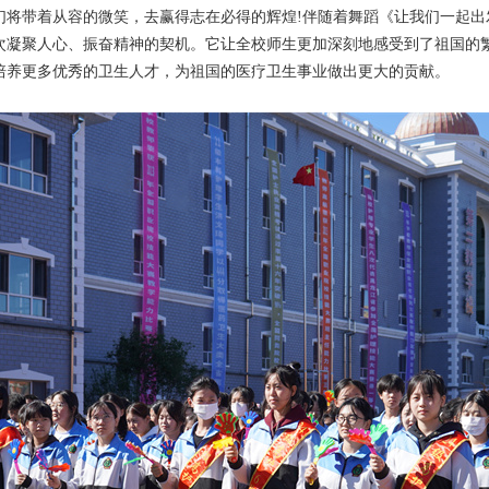
们将带着从容的微笑，去赢得志在必得的辉煌!伴随着舞蹈《让我们一起出
聚人心、‌振奋精神的契机。‌它让全校师生更加深刻地感受到了祖国的
1
2
3
4
培养更多优秀的卫生人才，‌为祖国的医疗卫生事业做出更大的贡献。‌