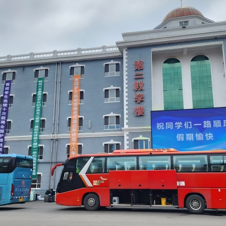
1
2
3
4