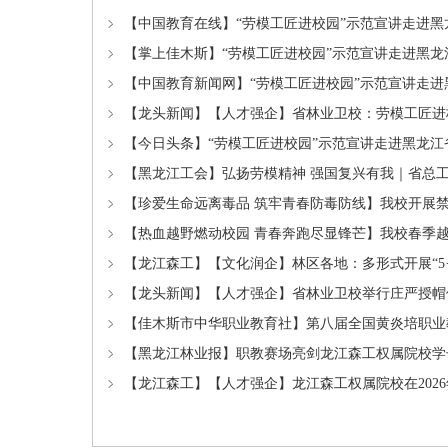
【中国教育在线】“劳模工匠进校园”示范宣讲走进
【掌上佳木斯】“劳模工匠进校园”示范宣讲走进黑龙
【中国教育新闻网】“劳模工匠进校园”示范宣讲走
【龙头新闻】【人才强企】省林业卫校：劳模工匠进
【今日头条】“劳模工匠进校园”示范宣讲走进黑龙江
【黑龙江工会】弘扬劳模精神 强国复兴有我｜省总工
【珍爱生命远离毒品 筑牢青春防毒防线】我校开展
【热血越野燃动校园 青春奔跑尽显锋芒】我校春季
【龙江森工】【文化润企】林区各地：多形式开展“5·
【龙头新闻】【人才强企】省林业卫校举行庄严授帽
【佳木斯市中华职业教育社】第八届全国黄炎培职业
【黑龙江林业报】职教赛场亮剑龙江森工权属院校学
【龙江森工】【人才强企】龙江森工权属院校在202