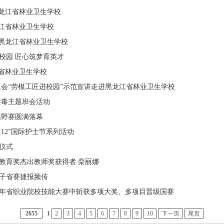
黑龙江省林业卫生学校
江省林业卫生学校
1
2
3
4
进黑龙江省林业卫生学校
校园 匠心筑梦育英才
省林业卫生学校
会“劳模工匠进校园”示范宣讲走进黑龙江省林业卫生学校
禁毒主题班会活动
越野赛圆满落幕
12”国际护士节系列活动
仪式
教育奖杰出教师奖获得者 栾丽娜
子省赛捷报频传
6年省职业院校技能大赛中斩获多项大奖、多项目晋级国赛
2655
1
2
3
4
5
6
7
8
9
10
下一页
尾页