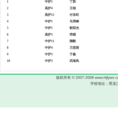
1
中护1
丁胜
2
高护4
王锐
3
高护12
付东旺
4
中护1
马秀峰
5
中护1
靳阳光
6
高护3
芮崐
7
中护11
隋毅
8
中护4
万思雨
9
中护3
于淼
10
中护3
武海凤
版权所有 © 2007-2008 www.hljl
学校地址：黑龙