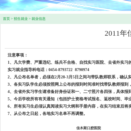
首页
>
招生就业
>
就业信息
2011
注意事项：
1、
凡欠学费、严重违纪、练兵不合格、自找实习医院、去省外实习
实习就业指导科电话：0454-8793722 8790974
2、
凡公布名单者，必须在2月28-3月5日之间与带队教师联系，确
3、
各实习队学生必须按照网上公布的报到时间准时找带队教师报到
4
、去省外实习学生请准备好身份证和一、二寸照片各四张，具体报
5
、今后学校所有有关通知（包括护士资格考试报名、返校时间、毕
6
、所有实习生必须认真阅读实习大纲和手册内容，在实习结束后将
7
、从公布之日起，各地实习名单不再调整。
佳木斯口腔医院