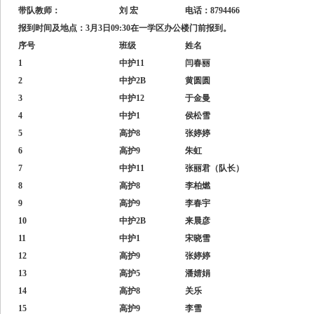
带队教师：
刘 宏
电话：8794466
报到时间及地点：3月3日09:30在一学区办公楼门前报到。
序号
班级
姓名
1
中护11
闫春丽
2
中护2B
黄圆圆
3
中护12
于金曼
4
中护1
侯松雪
5
高护8
张婷婷
6
高护9
朱虹
7
中护11
张丽君（队长）
8
高护8
李柏燃
9
高护9
李春宇
10
中护2B
来晨彦
11
中护1
宋晓雪
12
高护9
张婷婷
13
高护5
潘婧娟
14
高护8
关乐
15
高护9
李雪