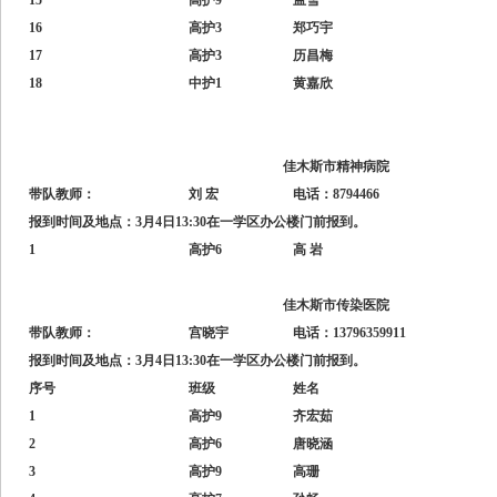
15
高护9
孟雪
16
高护3
郑巧宇
17
高护3
历昌梅
18
中护1
黄嘉欣
佳木斯市精神病院
带队教师：
刘 宏
电话：8794466
报到时间及地点：3月4日13:30在一学区办公楼门前报到。
1
高护6
高 岩
佳木斯市传染医院
带队教师：
宫晓宇
电话：13796359911
报到时间及地点：3月4日13:30在一学区办公楼门前报到。
序号
班级
姓名
1
高护9
齐宏茹
2
高护6
唐晓涵
3
高护9
高珊