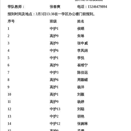
带队教师：
张春爽
电话：15246479894
报到时间及地点：3月3日13:30在一学区办公楼门前报到。
序号
班级
姓名
1
中护1
侯晒
2
高护9
朱琳
3
高护9
张申威
4
中护6
李凤娟
5
中护1
李悦
6
高护9
崔维宁
7
中护3
陈佳远
8
高护6
周颖嵋
9
高护1
杨洋
10
高护1
刘颖
11
高护9
杨婷
12
中护13
刘聪
13
中护2
胡艳
14
中护12
张婉琳