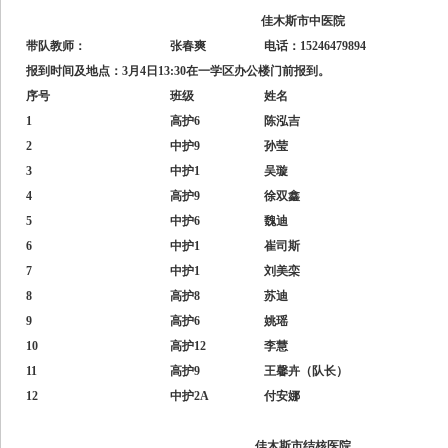
佳木斯市中医院
带队教师：
张春爽
电话：15246479894
报到时间及地点：3月4日13:30在一学区办公楼门前报到。
序号
班级
姓名
1
高护6
陈泓吉
2
中护9
孙莹
3
中护1
吴璇
4
高护9
徐双鑫
5
中护6
魏迪
6
中护1
崔司斯
7
中护1
刘美栾
8
高护8
苏迪
9
高护6
姚瑶
10
高护12
李慧
11
高护9
王馨卉（队长）
12
中护2A
付安娜
佳木斯市结核医院