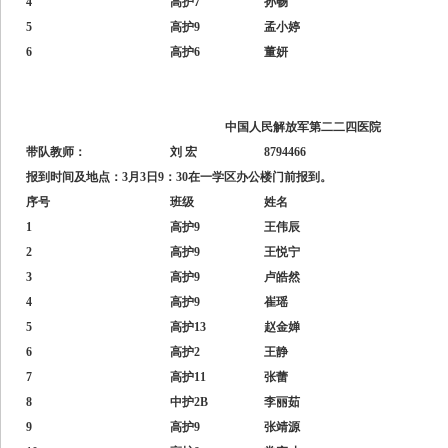
4
高护7
孙畅
5
高护9
孟小婷
6
高护6
董妍
中国人民解放军第二二四医院
带队教师：
刘 宏
8794466
报到时间及地点：3月3日9：30在一学区办公楼门前报到。
序号
班级
姓名
1
高护9
王伟辰
2
高护9
王悦宁
3
高护9
卢皓然
4
高护9
崔瑶
5
高护13
赵金婵
6
高护2
王静
7
高护11
张蕾
8
中护2B
李丽茹
9
高护9
张靖源