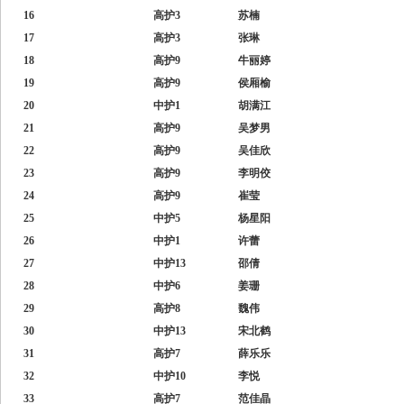
16
高护3
苏楠
17
高护3
张琳
18
高护9
牛丽婷
19
高护9
侯厢榆
20
中护1
胡满江
21
高护9
吴梦男
22
高护9
吴佳欣
23
高护9
李明佼
24
高护9
崔莹
25
中护5
杨星阳
26
中护1
许蕾
27
中护13
邵倩
28
中护6
姜珊
29
高护8
魏伟
30
中护13
宋北鹤
31
高护7
薛乐乐
32
中护10
李悦
33
高护7
范佳晶