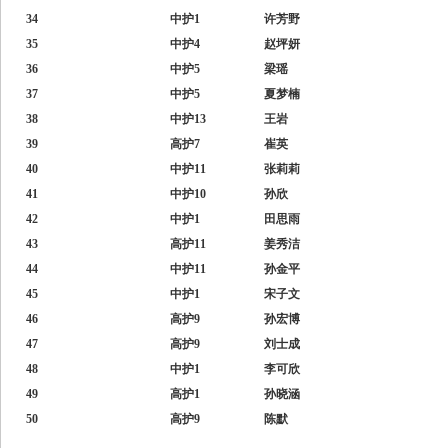
34
中护1
许芳野
35
中护4
赵坪妍
36
中护5
梁瑶
37
中护5
夏梦楠
38
中护13
王岩
39
高护7
崔英
40
中护11
张莉莉
41
中护10
孙欣
42
中护1
田思雨
43
高护11
姜秀洁
44
中护11
孙金平
45
中护1
宋子文
46
高护9
孙宏博
47
高护9
刘士成
48
中护1
李可欣
49
高护1
孙晓涵
50
高护9
陈默