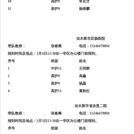
10
高护9
常宏才
11
高护9
杨淞麟
佳木斯市肛肠医院
带队教师：
张春爽
电话：15246479894
报到时间及地点：3月4日13:30在一学区办公楼门前报到。
序号
班级
姓名
1
中护11
王明辉
2
高护9
高鑫
3
高护9
杨蕊
4
高护11
葛秋红
佳木斯市省农垦二院
带队教师：
张春爽
电话：15246479894
报到时间及地点：3月3日13:30在一学区办公楼门前报到。
序号
班级
姓名