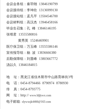
会议会务组：秦羽翎 13846190799
会议接待组：李坤欣 13136999130
会议接站组：孟凡平 13504546700
会议材料组：高汉杰 13946458166
毕业生召集：孔 峰 13846146195
张维君 13555580816
黄秀英 15246469901
医疗保卫组：万玉峰 13555586146
宣传报导组：杨 波 13836666380
后勤保障组：刘显峰 13803667772
汤以久 13846184815
地 址：黑龙江省佳木斯市中山路育林街3号
电 话：0454-8794466 8790974 8780930
传 真：0454-8793775
网 址：http://
www.hljlywx.com
电子邮箱:
slywxsjk4466@163.com