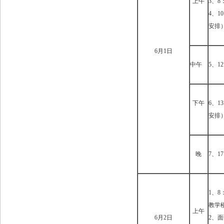
上午
3、8
4、
安排
6月1日
中午
5、1
下午
6、
安排
晚
7、1
1、
教学
上午
6月2日
2、