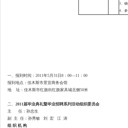
3、
4、
一、报到时间：2011年5月31日8：00—11：00
报到地点：佳木斯市景宜商务会馆
地 址：佳木斯市红旗街红旗家具城北侧50米
二、
2011
届毕业典礼暨毕业招聘系列活动组织委员会
主 任：孙忠生
副 主 任：孙秀敏 刘 宏 江 涛
组
织
机
构