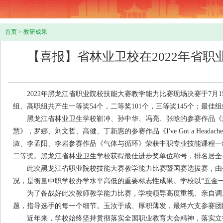
首页
>
教研成果
【喜报】省林业卫校在2022年省
2022年黑龙江省职业院校技能大赛教学能力比赛现场决赛于7月1
组、高职组共产生一等奖54个，二等奖101个，三等奖145个；最佳
黑龙江省林业卫生学校靳冲、孙中华、冯亮、张晗的参赛作品《新
慧》，罗娜、刘文哲、高健、丁新惠的参赛作品《I've Got a H
淑、李孟阳、李岩参赛作品《气体与循环》荣获中职专业技能课程一
二等奖。黑龙江省林业卫生学校获得最佳进步奖单位称号，排名居全
此次黑龙江省职业院校技能大赛教学能力比赛暨国赛选拔赛，由省
况，是衡量中职学校办学水平高低的重要标志性成果。学校以“五金
为了备战好此次教师教学能力比赛，学校领导高度重视、亲自调度
题，指导选手的每一个细节。玉汝于成、厚积薄发，最终六支参赛团队
近年来，学校始终坚持贯彻落实全国职业教育大会精神，落实立德