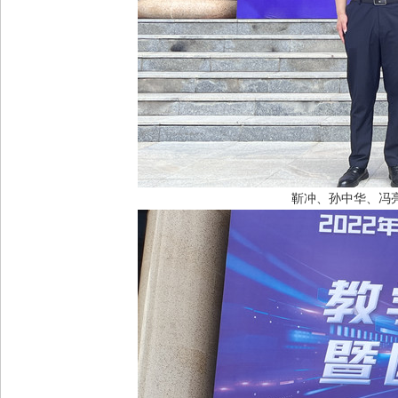
靳冲、孙中华、冯