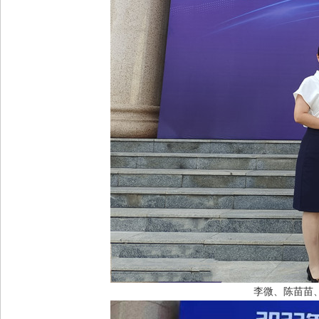
李微、陈苗苗