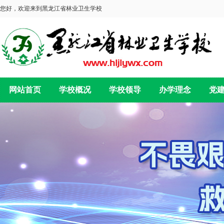
您好，欢迎来到黑龙江省林业卫生学校
网站首页
学校概况
学校领导
办学理念
党