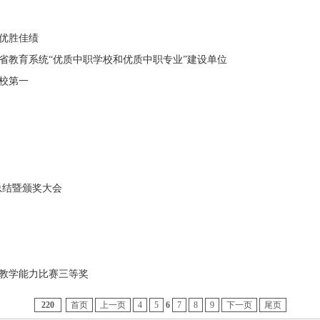
优胜佳绩
1
2
3
4
省教育系统“优质中职学校和优质中职专业”建设单位
校第一
季总结暨颁奖大会
赛教学能力比赛三等奖
220
首页
上一页
4
5
6
7
8
9
下一页
尾页