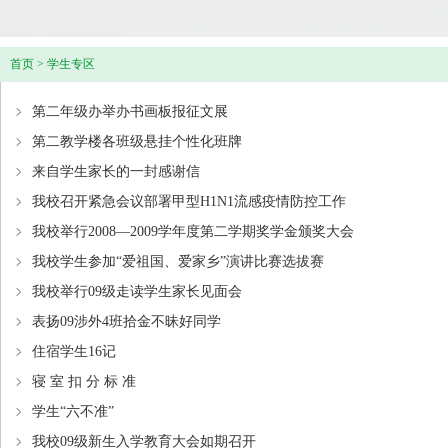
首页
>
学生专区
第二年级办举办书画板报征文展
第二教学楼各班级悬挂个性化班牌
来自学生家长的一封感谢信
我校召开紧急会议部署甲型H1N1流感疫情防控工作
我校举行2008—2009学年度第二学期奖学金颁奖大会
我校学生参加“爱祖国、爱家乡”演讲比赛选拔赛
我校举行09级走读学生家长见面会
表扬09涉外4班拾金不昧好同学
住宿学生16记
寝 室 扣 分 标 准
学生“六不准”
我校09级新生入学教育大会如期召开